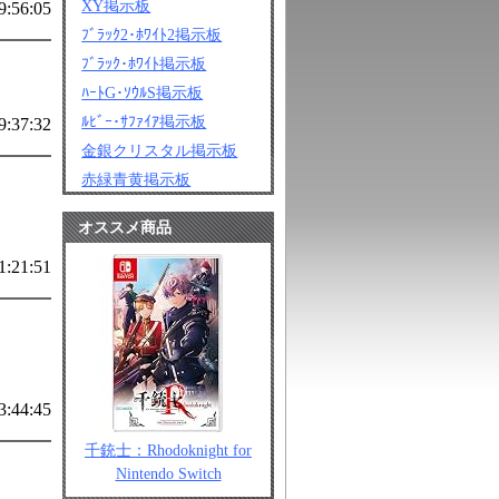
XY掲示板
9:56:05
ﾌﾞﾗｯｸ2･ﾎﾜｲﾄ2掲示板
ﾌﾞﾗｯｸ･ﾎﾜｲﾄ掲示板
ﾊｰﾄG･ｿｳﾙS掲示板
ﾙﾋﾞｰ･ｻﾌｧｲｱ掲示板
9:37:32
金銀クリスタル掲示板
赤緑青黄掲示板
オススメ商品
1:21:51
3:44:45
千銃士：Rhodoknight for
Nintendo Switch