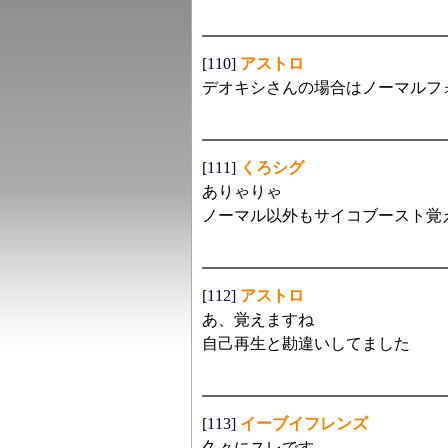
[110]
アストロ
デオキシさんの場合はノーマルフ
[111]
くろシグ
ありゃりゃ
ノーマル以外もサイコブースト覚えませ
[112]
アストロ
あ、覚えますね
自己再生と勘違いしてました
[113]
イーブイフレンズ
久々にスレです。