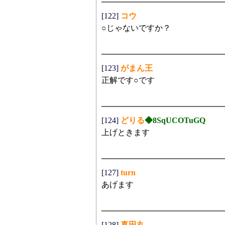
[122]
コウ
○じゃないですか？
[123]
がまん王
正解です○です
[124]
どりる
◆8SqUCOTuGQ
上げときます
[127]
turn
あげます
[128]
真田丸