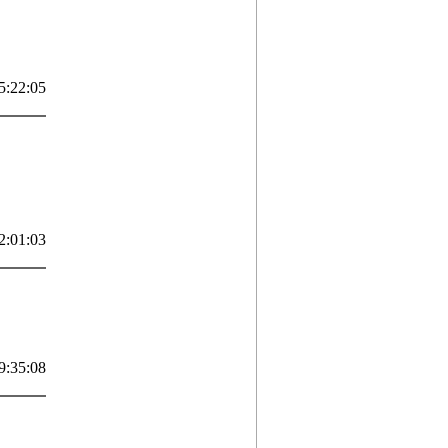
5:22:05
2:01:03
9:35:08