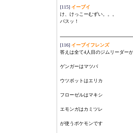
[115]
イーブイ
け、けっこーむずい。。。
パスッ！
[116]
イーブイフレンズ
答えは全て4人目のジムリーダー
ゲンガーはマツバ
ウツボットはエリカ
フローゼルはマキシ
エモンガはカミツレ
が使うポケモンです