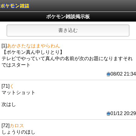
ポケモン雑談掲示板
書き込む
[1]
あかさたなはまやらわん
【ポケモン真ん中しりとり】
テレビでやっていて真ん中の名前が次のお題になりますそれ
ではスタート
08/02 21:34
[71]
く
マットショット
次はし
01/12 20:29
[72]
カロス
しょうりのほし